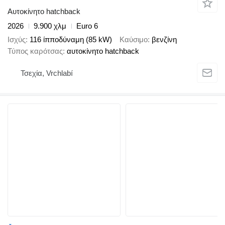
Αυτοκίνητο hatchback
2026
9.900 χλμ
Euro 6
Ισχύς
116 ίπποδύναμη (85 kW)
Καύσιμο
βενζίνη
Τύπος καρότσας
αυτοκίνητο hatchback
Τσεχία, Vrchlabí