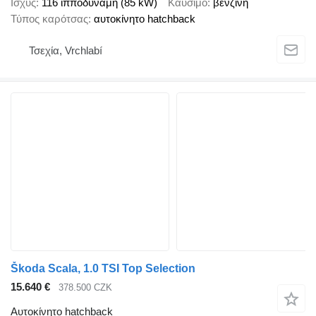
Ισχύς
116 ίπποδύναμη (85 kW)
Καύσιμο
βενζίνη
Τύπος καρότσας
αυτοκίνητο hatchback
Τσεχία, Vrchlabí
Škoda Scala, 1.0 TSI Top Selection
15.640 €
378.500 CZK
Αυτοκίνητο hatchback