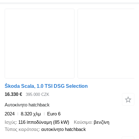
Škoda Scala, 1.0 TSI DSG Selection
16.330 €
395.000 CZK
Αυτοκίνητο hatchback
2024
8.320 χλμ
Euro 6
Ισχύς
116 ίπποδύναμη (85 kW)
Καύσιμο
βενζίνη
Τύπος καρότσας
αυτοκίνητο hatchback