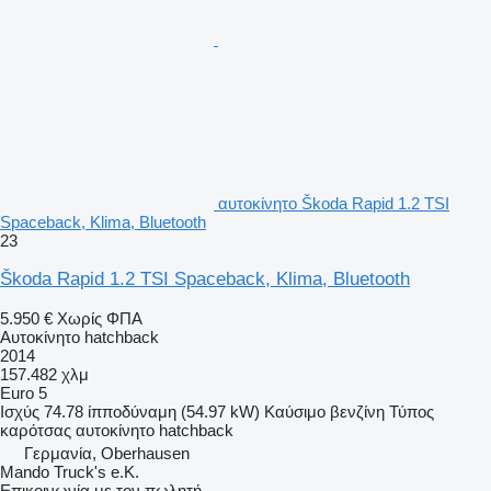
αυτοκίνητο Škoda Rapid 1.2 TSI
Spaceback, Klima, Bluetooth
23
Škoda Rapid 1.2 TSI Spaceback, Klima, Bluetooth
5.950 €
Χωρίς ΦΠΑ
Αυτοκίνητο hatchback
2014
157.482 χλμ
Euro 5
Ισχύς
74.78 ίπποδύναμη (54.97 kW)
Καύσιμο
βενζίνη
Τύπος
καρότσας
αυτοκίνητο hatchback
Γερμανία, Oberhausen
Mando Truck's e.K.
Επικοινωνία με τον πωλητή