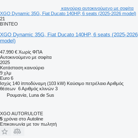
καινούριο αυτοκινούμενο με σοφίτα
XGO Dynamic 35G, Fiat Ducato 140HP, 6 seats (2025-2026 model)
21
ΒΊΝΤΕΟ
XGO Dynamic 35G, Fiat Ducato 140HP, 6 seats (2025-2026
model)
47.990 €
Χωρίς ΦΠΑ
Αυτοκινούμενο με σοφίτα
2025
Κατάσταση
καινούριο
9 χλμ
Euro 6
Ισχύς
140 ίπποδύναμη (103 kW)
Καύσιμο
πετρέλαιο
Αριθμός
θέσεων
6
Αριθμός κλινών
3
Ρουμανία, Luna de Sus
XGO AUTORULOTE
5
χρόνια στο Autoline
Επικοινωνία με τον πωλητή