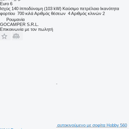
Euro 6
Ισχύς
140 ίπποδύναμη (103 kW)
Καύσιμο
πετρέλαιο
Ικανότητα
φορτίου
700 κιλά
Αριθμός θέσεων
4
Αριθμός κλινών
2
Ρουμανία
GOCAMPER S.R.L.
Επικοινωνία με τον πωλητή
αυτοκινούμενο με σοφίτα Hobby 560