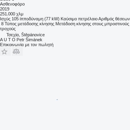
Ασθενοφόρο
2019
251.000 χλμ
Ισχύς
105 ίπποδύναμη (77 kW)
Καύσιμο
πετρέλαιο
Αριθμός θέσεων
8
Τύπος μετάδοσης κίνησης
Μετάδοση κίνησης στους μπροστινούς
τροχούς
Τσεχία, Štěpánovice
A U T O Petr Šimánek
Επικοινωνία με τον πωλητή