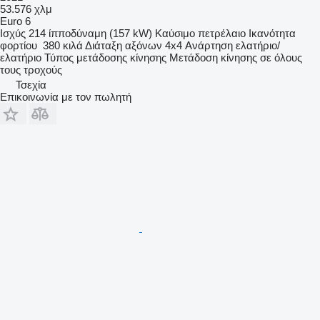
53.576 χλμ
Euro 6
Ισχύς
214 ίπποδύναμη (157 kW)
Καύσιμο
πετρέλαιο
Ικανότητα
φορτίου
380 κιλά
Διάταξη αξόνων
4x4
Ανάρτηση
ελατήριο/
ελατήριο
Τύπος μετάδοσης κίνησης
Μετάδοση κίνησης σε όλους
τους τροχούς
Τσεχία
Επικοινωνία με τον πωλητή