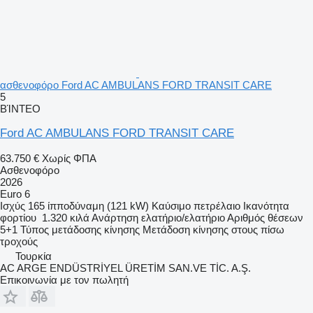
ασθενοφόρο Ford AC AMBULANS FORD TRANSIT CARE
5
ΒΊΝΤΕΟ
Ford AC AMBULANS FORD TRANSIT CARE
63.750 €
Χωρίς ΦΠΑ
Ασθενοφόρο
2026
Euro 6
Ισχύς
165 ίπποδύναμη (121 kW)
Καύσιμο
πετρέλαιο
Ικανότητα
φορτίου
1.320 κιλά
Ανάρτηση
ελατήριο/ελατήριο
Αριθμός θέσεων
5+1
Τύπος μετάδοσης κίνησης
Μετάδοση κίνησης στους πίσω
τροχούς
Τουρκία
AC ARGE ENDÜSTRİYEL ÜRETİM SAN.VE TİC. A.Ş.
Επικοινωνία με τον πωλητή