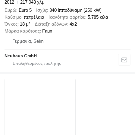
2012
217.043 χλμ
Ευρώ
Euro 5
Ισχύς
340 ίπποδύναμη (250 kW)
Καύσιμο
πετρέλαιο
Ικανότητα φορτίου
5.785 κιλά
Όγκος
18 μ³
Διάταξη αξόνων
4x2
Μάρκα καρότσας
Faun
Γερμανία, Selm
Neuhaus GmbH