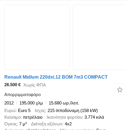
Renault Midlum 220dxi.12 BOM 7m3 COMPACT
26.500 €
Χωρίς ΦΠΑ
Απορριμματοφόρο
2012
195.000 χλμ
15.680 ωρ./λειτ.
Ευρώ
Euro 5
Ισχύς
215 ίπποδύναμη (158 kW)
Καύσιμο
πετρέλαιο
Ικανότητα φορτίου
3.774 κιλά
Όγκος
7 μ³
Διάταξη αξόνων
4x2