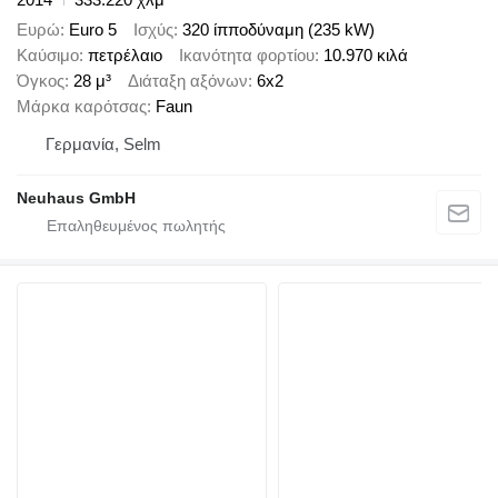
Ευρώ
Euro 5
Ισχύς
320 ίπποδύναμη (235 kW)
Καύσιμο
πετρέλαιο
Ικανότητα φορτίου
10.970 κιλά
Όγκος
28 μ³
Διάταξη αξόνων
6x2
Μάρκα καρότσας
Faun
Γερμανία, Selm
Neuhaus GmbH