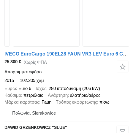
IVECO EuroCargo 190EL28 FAUN VR3 LEV Euro 6 Garbage Truck
25.300 €
Χωρίς ΦΠΑ
Απορριμματοφόρο
2015
102.209 χλμ
Ευρώ
Euro 6
Ισχύς
280 ίπποδύναμη (206 kW)
Καύσιμο
πετρέλαιο
Ανάρτηση
ελατήριο/αέρος
Μάρκα καρότσας
Faun
Τρόπος εκφόρτωσης
πίσω
Πολωνία, Sierakowice
DAWID GRZENKOWICZ "SLUE"