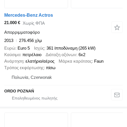
Mercedes-Benz Actros
21.000 €
Χωρίς ΦΠΑ
Απορριμματοφόρο
2013
276.456 χλμ
Ευρώ
Euro 5
Ισχύς
361 ίπποδύναμη (265 kW)
Καύσιμο
πετρέλαιο
Διάταξη αξόνων
6x2
Ανάρτηση
ελατήριο/αέρος
Μάρκα καρότσας
Faun
Τρόπος εκφόρτωσης
πίσω
Πολωνία, Czerwonak
ORDO POZNAŃ