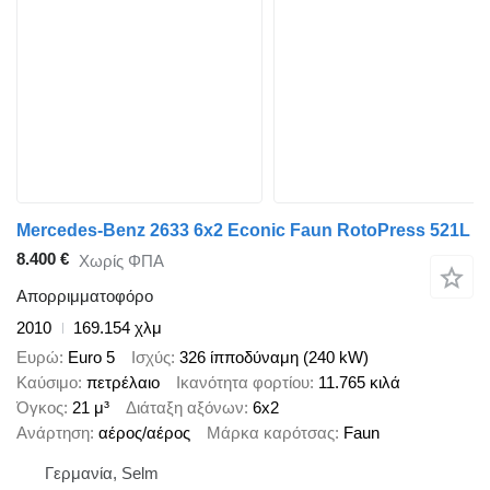
Mercedes-Benz 2633 6x2 Econic Faun RotoPress 521L
8.400 €
Χωρίς ΦΠΑ
Απορριμματοφόρο
2010
169.154 χλμ
Ευρώ
Euro 5
Ισχύς
326 ίπποδύναμη (240 kW)
Καύσιμο
πετρέλαιο
Ικανότητα φορτίου
11.765 κιλά
Όγκος
21 μ³
Διάταξη αξόνων
6x2
Ανάρτηση
αέρος/αέρος
Μάρκα καρότσας
Faun
Γερμανία, Selm