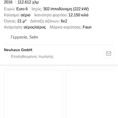
2016
112.612 χλμ
Ευρώ
Euro 6
Ισχύς
302 ίπποδύναμη (222 kW)
Καύσιμο
αέριο
Ικανότητα φορτίου
12.150 κιλά
Όγκος
21 μ³
Διάταξη αξόνων
6x2
Ανάρτηση
αέρος/αέρος
Μάρκα καρότσας
Faun
Γερμανία, Selm
Neuhaus GmbH