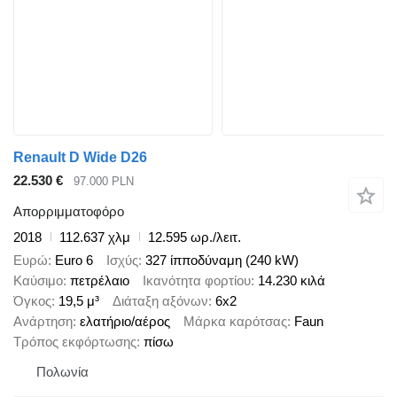
Renault D Wide D26
22.530 €
97.000 PLN
Απορριμματοφόρο
2018
112.637 χλμ
12.595 ωρ./λειτ.
Ευρώ
Euro 6
Ισχύς
327 ίπποδύναμη (240 kW)
Καύσιμο
πετρέλαιο
Ικανότητα φορτίου
14.230 κιλά
Όγκος
19,5 μ³
Διάταξη αξόνων
6x2
Ανάρτηση
ελατήριο/αέρος
Μάρκα καρότσας
Faun
Τρόπος εκφόρτωσης
πίσω
Πολωνία