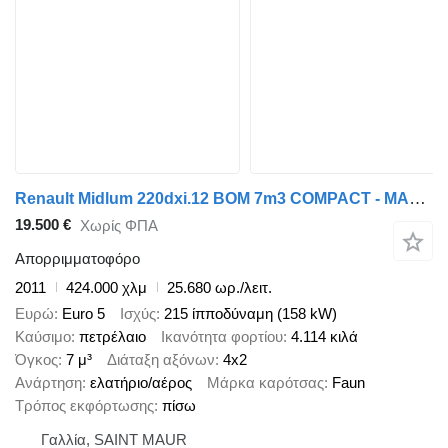
Renault Midlum 220dxi.12 BOM 7m3 COMPACT - MANUAL
19.500 €
Χωρίς ΦΠΑ
Απορριμματοφόρο
2011
424.000 χλμ
25.680 ωρ./λειτ.
Ευρώ
Euro 5
Ισχύς
215 ίπποδύναμη (158 kW)
Καύσιμο
πετρέλαιο
Ικανότητα φορτίου
4.114 κιλά
Όγκος
7 μ³
Διάταξη αξόνων
4x2
Ανάρτηση
ελατήριο/αέρος
Μάρκα καρότσας
Faun
Τρόπος εκφόρτωσης
πίσω
Γαλλία, SAINT MAUR