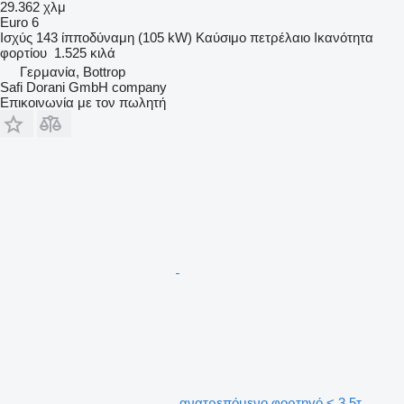
29.362 χλμ
Euro 6
Ισχύς
143 ίπποδύναμη (105 kW)
Καύσιμο
πετρέλαιο
Ικανότητα
φορτίου
1.525 κιλά
Γερμανία, Bottrop
Safi Dorani GmbH company
Επικοινωνία με τον πωλητή
ανατρεπόμενο φορτηγό < 3.5τ