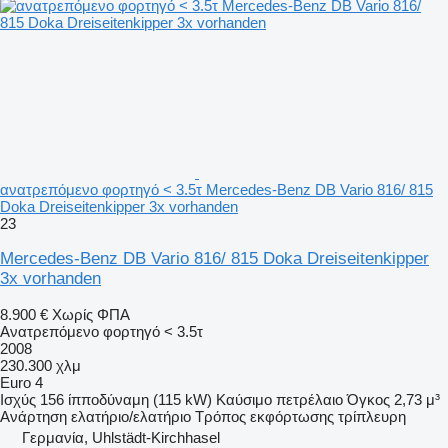
ανατρεπόμενο φορτηγό < 3.5τ Mercedes-Benz DB Vario 816/ 815
Doka Dreiseitenkipper 3x vorhanden
23
Mercedes-Benz DB Vario 816/ 815 Doka Dreiseitenkipper
3x vorhanden
8.900 €
Χωρίς ΦΠΑ
Ανατρεπόμενο φορτηγό < 3.5τ
2008
230.300 χλμ
Euro 4
Ισχύς
156 ίπποδύναμη (115 kW)
Καύσιμο
πετρέλαιο
Όγκος
2,73 μ³
Ανάρτηση
ελατήριο/ελατήριο
Τρόπος εκφόρτωσης
τρίπλευρη
Γερμανία, Uhlstädt-Kirchhasel