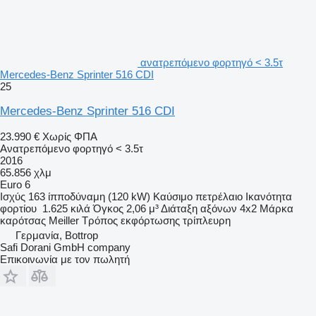
ανατρεπόμενο φορτηγό < 3.5τ
Mercedes-Benz Sprinter 516 CDI
25
Mercedes-Benz Sprinter 516 CDI
23.990 €
Χωρίς ΦΠΑ
Ανατρεπόμενο φορτηγό < 3.5τ
2016
65.856 χλμ
Euro 6
Ισχύς
163 ίπποδύναμη (120 kW)
Καύσιμο
πετρέλαιο
Ικανότητα
φορτίου
1.625 κιλά
Όγκος
2,06 μ³
Διάταξη αξόνων
4x2
Μάρκα
καρότσας
Meiller
Τρόπος εκφόρτωσης
τρίπλευρη
Γερμανία, Bottrop
Safi Dorani GmbH company
Επικοινωνία με τον πωλητή