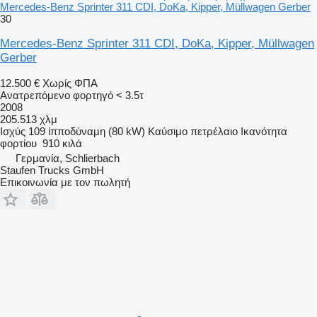
Mercedes-Benz Sprinter 311 CDI, DoKa, Kipper, Müllwagen Gerber
30
Mercedes-Benz Sprinter 311 CDI, DoKa, Kipper, Müllwagen
Gerber
12.500 €
Χωρίς ΦΠΑ
Ανατρεπόμενο φορτηγό < 3.5τ
2008
205.513 χλμ
Ισχύς
109 ίπποδύναμη (80 kW)
Καύσιμο
πετρέλαιο
Ικανότητα
φορτίου
910 κιλά
Γερμανία, Schlierbach
Staufen Trucks GmbH
Επικοινωνία με τον πωλητή