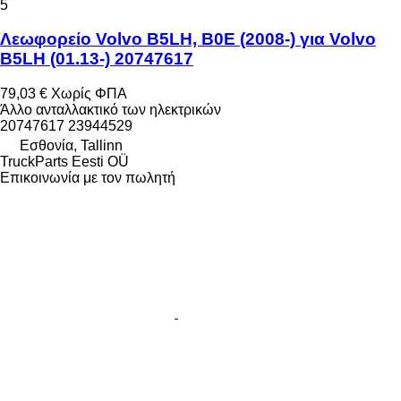
5
Λεωφορείο Volvo B5LH, B0E (2008-) για Volvo
B5LH (01.13-) 20747617
79,03 €
Χωρίς ΦΠΑ
Άλλο ανταλλακτικό των ηλεκτρικών
20747617 23944529
Εσθονία, Tallinn
TruckParts Eesti OÜ
Επικοινωνία με τον πωλητή