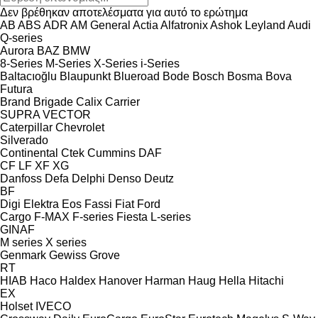
Δεν βρέθηκαν αποτελέσματα για αυτό το ερώτημα
AB
ABS
ADR
AM General
Actia
Alfatronix
Ashok Leyland
Audi
Q-series
Aurora
BAZ
BMW
8-Series
M-Series
X-Series
i-Series
Baltacıoğlu
Blaupunkt
Blueroad
Bode
Bosch
Bosma
Bova
Futura
Brand
Brigade
Calix
Carrier
SUPRA
VECTOR
Caterpillar
Chevrolet
Silverado
Continental
Ctek
Cummins
DAF
CF
LF
XF
XG
Danfoss
Defa
Delphi
Denso
Deutz
BF
Digi
Elektra
Eos
Fassi
Fiat
Ford
Cargo
F-MAX
F-series
Fiesta
L-series
GINAF
M series
X series
Genmark
Gewiss
Grove
RT
HIAB
Haco
Haldex
Hanover
Harman
Haug
Hella
Hitachi
EX
Holset
IVECO