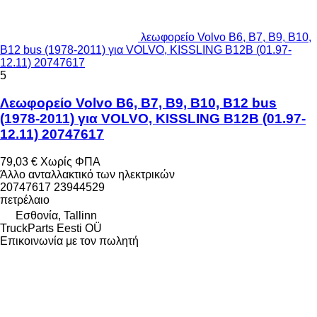
λεωφορείο Volvo B6, B7, B9, B10,
B12 bus (1978-2011) για VOLVO, KISSLING B12B (01.97-
12.11) 20747617
5
Λεωφορείο Volvo B6, B7, B9, B10, B12 bus
(1978-2011) για VOLVO, KISSLING B12B (01.97-
12.11) 20747617
79,03 €
Χωρίς ΦΠΑ
Άλλο ανταλλακτικό των ηλεκτρικών
20747617 23944529
πετρέλαιο
Εσθονία, Tallinn
TruckParts Eesti OÜ
Επικοινωνία με τον πωλητή