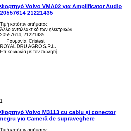
Φορτηγό Volvo VMA02 για Amplificator Audio
20557614 21221435
Τιμή κατόπιν αιτήματος
Άλλο ανταλλακτικό των ηλεκτρικών
20557614, 21221435
Ρουμανία, Cristesti
ROYAL DRU AGRO S.R.L.
Επικοινωνία με τον πωλητή
1
Φορτηγό Volvo M3113 cu cablu și conector
negru για Cameră de supraveghere
Τιμή κατόπιν αιτήματος