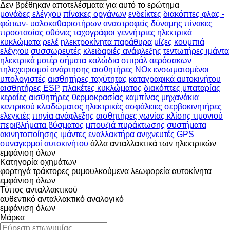
Δεν βρέθηκαν αποτελέσματα για αυτό το ερώτημα
μονάδες ελέγχου
πίνακες οργάνων
ενδείκτες
διακόπτες φλας -
φώτων- υαλοκαθαριστήρων
αναστροφείς δύναμης
πίνακες
προστασίας
οθόνες
ταχογράφοι
γεννήτριες
ηλεκτρικά
κυκλώματα
ρελέ
ηλεκτροκίνητα παράθυρα
μίζες
κουμπιά
ελέγχου
συσσωρευτές
κλειδαριές ανάφλεξης
τεντωτήρες ιμάντα
ηλεκτρικά μοτέρ
σήματα
καλώδια
σπιράλ αερόσακων
τηλεχειρισμοί ανάρτησης
αισθητήρες NOx
ενσωματομένοι
υπολογιστές
αισθητήρες ταχύτητας
καταγραφικά αυτοκινήτου
αισθητήρες ESP
πλακέτες κυκλώματος
διακόπτες μπαταρίας
κεραίες
αισθητήρες θερμοκρασίας καμπίνας
μηχανάκια
κεντρικού κλειδώματος
ηλεκτρικές ασφάλειες
σερβοκινητήρες
ελεγκτές
πηνία ανάφλεξης
αισθητήρες γωνίας κλίσης τιμονιού
περιβλήματα βύσματος
μπουζιά πυράκτωσης
συστήματα
ακινητοποίησης
ιμάντες εναλλακτήρα
ανιχνευτές GPS
συναγερμοί αυτοκινήτου
άλλα ανταλλακτικά των ηλεκτρικών
εμφάνιση όλων
Κατηγορία οχημάτων
φορτηγά
τράκτορες
ρυμουλκούμενα
λεωφορεία
αυτοκίνητα
εμφάνιση όλων
Τύπος ανταλλακτικού
αυθεντικό ανταλλακτικό
αναλογικό
εμφάνιση όλων
Μάρκα