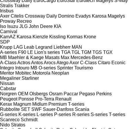
Crossway
Daily
EuroCargo
EuroStar
Eurotech
Magelys
S-Way
Stralis
Trakker
Irisbus
Axer
Citelis
Crossway
Daily
Domino
Evadys
Karosa
Magelys
Proway
Recreo
Iso
Isuzu
JLG
John Deere
KIA
Carnival
KamAZ
Karosa
Kienzle
Kissling
Kormas
Krone
SDP
Krupp
LAG
Leab
Legrand
Liebherr
MAN
A-series
F90
LE
Lion's series
TGA
TGL
TGM
TGS
TGX
MB
Maehler & Kaege
Masats
Max
Mercedes-Benz
A-Class
Actros
Antos
Arocs
Atego
Axor
C-Class
Citaro
Econic
Integro
Intouro
MB
O-series
Sprinter
Tourismo
Meritor
Mobitec
Motorola
Neoplan
Megaliner
Starliner
Nissan
Cabstar
Norgren
OEM
Olsbergs
Osram
Paccar
Pegaso
Perkins
Peugeot
Ponsse
Pro-Terra
Renault
Kerax
Magnum
Midlum
Premium
T-series
Rubbolite
SET
SWF
Sauer-Danfoss
Scania
G-series
K-series
L-series
P-series
R-series
S-series
T-series
Scanreco
Schmidt
Nido
Stratos