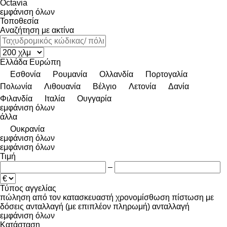
Octavia
εμφάνιση όλων
Τοποθεσία
Αναζήτηση με ακτίνα
Ελλάδα
Ευρώπη
Εσθονία
Ρουμανία
Ολλανδία
Πορτογαλία
Πολωνία
Λιθουανία
Βέλγιο
Λετονία
Δανία
Φιλανδία
Ιταλία
Ουγγαρία
εμφάνιση όλων
άλλα
Ουκρανία
εμφάνιση όλων
εμφάνιση όλων
Τιμή
–
Τύπος αγγελίας
πώληση
από τον κατασκευαστή
χρονομίσθωση
πίστωση
με
δόσεις
ανταλλαγή (με επιπλέον πληρωμή)
ανταλλαγή
εμφάνιση όλων
Κατάσταση