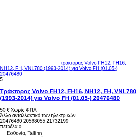
τράκτορας Volvo FH12, FH16,
NH12, FH, VNL780 (1993-2014) για Volvo FH (01.05-)
20476480
5
Τράκτορας Volvo FH12, FH16, NH12, FH, VNL780
(1993-2014) για Volvo FH (01.05-) 20476480
50 €
Χωρίς ΦΠΑ
Άλλο ανταλλακτικό των ηλεκτρικών
20476480 20568055 21732199
πετρέλαιο
Εσθονία, Tallinn