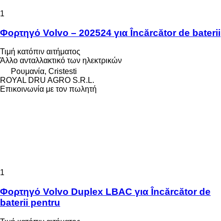
1
Φορτηγό Volvo – 202524 για Încărcător de baterii
Τιμή κατόπιν αιτήματος
Άλλο ανταλλακτικό των ηλεκτρικών
Ρουμανία, Cristesti
ROYAL DRU AGRO S.R.L.
Επικοινωνία με τον πωλητή
1
Φορτηγό Volvo Duplex LBAC για Încărcător de
baterii pentru