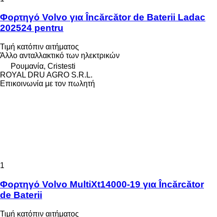
Φορτηγό Volvo για Încărcător de Baterii Ladac
202524 pentru
Τιμή κατόπιν αιτήματος
Άλλο ανταλλακτικό των ηλεκτρικών
Ρουμανία, Cristesti
ROYAL DRU AGRO S.R.L.
Επικοινωνία με τον πωλητή
1
Φορτηγό Volvo MultiXt14000-19 για Încărcător
de Baterii
Τιμή κατόπιν αιτήματος