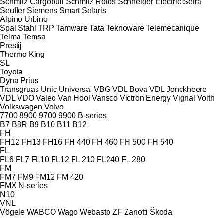
Schmitz Cargobull
Schmitz Rotos
Schneider Electric
Setra
Seuffer
Siemens
Smart
Solaris
Alpino
Urbino
Spal
Stahl
TRP
Tamware
Tata
Teknoware
Telemecanique
Telma
Temsa
Prestij
Thermo King
SL
Toyota
Dyna
Prius
Transgruas
Unic
Universal
VBG
VDL Bova
VDL Jonckheere
VDL
VDO
Valeo
Van Hool
Vansco
Victron Energy
Vignal
Voith
Volkswagen
Volvo
7700
8900
9700
9900
B-series
B7
B8R
B9
B10
B11
B12
FH
FH12
FH13
FH16
FH 440
FH 460
FH 500
FH 540
FL
FL6
FL7
FL10
FL12
FL 210
FL240
FL 280
FM
FM7
FM9
FM12
FM 420
FMX
N-series
N10
VNL
Vögele
WABCO
Wago
Webasto
ZF
Zanotti
Škoda