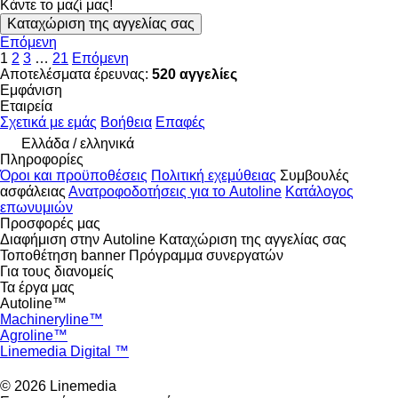
Κάντε το μαζί μας!
Καταχώριση της αγγελίας σας
Επόμενη
1
2
3
…
21
Επόμενη
Αποτελέσματα έρευνας:
520 αγγελίες
Εμφάνιση
Εταιρεία
Σχετικά με εμάς
Βοήθεια
Επαφές
Ελλάδα / ελληνικά
Πληροφορίες
Όροι και προϋποθέσεις
Πολιτική εχεμύθειας
Συμβουλές
ασφάλειας
Ανατροφοδοτήσεις για το Autoline
Κατάλογος
επωνυμιών
Προσφορές μας
Διαφήμιση στην Autoline
Καταχώριση της αγγελίας σας
Τοποθέτηση banner
Πρόγραμμα συνεργατών
Για τους διανομείς
Τα έργα μας
Autoline™
Machineryline™
Agroline™
Linemedia Digital ™
© 2026 Linemedia