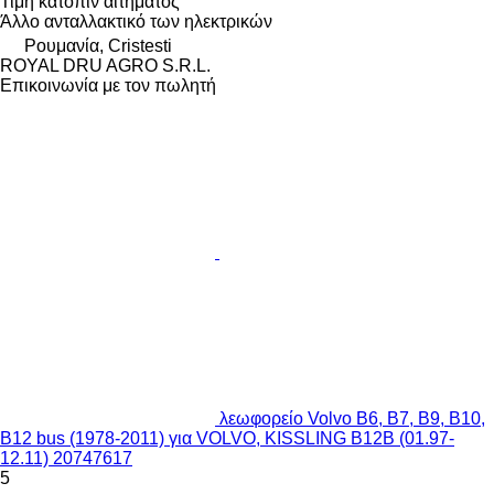
Τιμή κατόπιν αιτήματος
Άλλο ανταλλακτικό των ηλεκτρικών
Ρουμανία, Cristesti
ROYAL DRU AGRO S.R.L.
Επικοινωνία με τον πωλητή
λεωφορείο Volvo B6, B7, B9, B10,
B12 bus (1978-2011) για VOLVO, KISSLING B12B (01.97-
12.11) 20747617
5