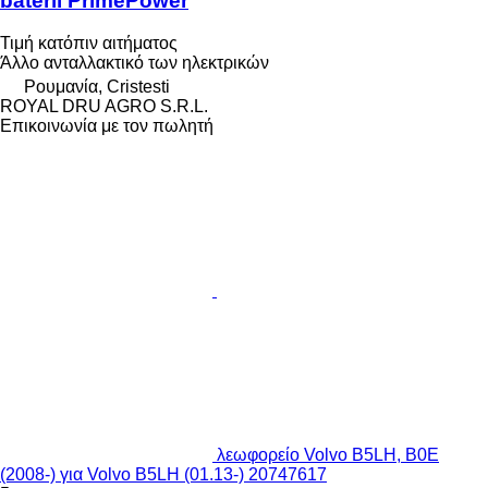
baterii PrimePower
Τιμή κατόπιν αιτήματος
Άλλο ανταλλακτικό των ηλεκτρικών
Ρουμανία, Cristesti
ROYAL DRU AGRO S.R.L.
Επικοινωνία με τον πωλητή
λεωφορείο Volvo B5LH, B0E
(2008-) για Volvo B5LH (01.13-) 20747617