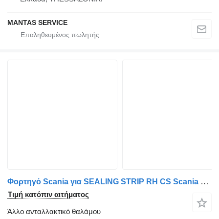
MANTAS SERVICE
Φορτηγό Scania για SEALING STRIP RH CS Scania ΤΑΙΝΙΑ ΣΦΡΑΓΙΣΗΣ RH CS - |SCANIA - ΤΑΙΝΙΑ ΣΦΡΑΓΙΣΗΣ RH CS - ΓΝΗΣΙΑ 2148784|2148784-1-scaled
Τιμή κατόπιν αιτήματος
Άλλο ανταλλακτικό θαλάμου