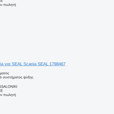
CE
τον πωλητή
ia για SEAL Scania SEAL 1798467
ήματος
κό συστήματος ψύξης
SSALONIKI
CE
τον πωλητή