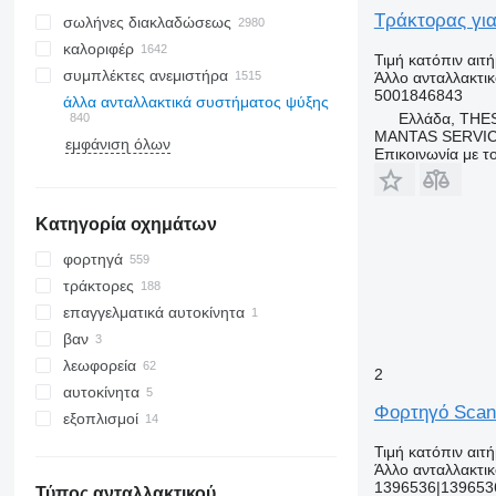
Τράκτορας γ
σωλήνες διακλαδώσεως
καλοριφέρ
Τιμή κατόπιν αιτ
συμπλέκτες ανεμιστήρα
Άλλο ανταλλακτι
5001846843
άλλα ανταλλακτικά συστήματος ψύξης
Ελλάδα, THE
MANTAS SERVI
εμφάνιση όλων
Επικοινωνία με 
Κατηγορία οχημάτων
φορτηγά
τράκτορες
επαγγελματικά αυτοκίνητα
βαν
λεωφορεία
2
αυτοκίνητα
Φορτηγό Scan
εξοπλισμοί
εξοπλισμοί για φορτηγά και
Τιμή κατόπιν αιτ
ρυμουλκούμενα
Άλλο ανταλλακτι
1396536|139653
γερανοφόρα φορτηγά
Τύπος ανταλλακτικού