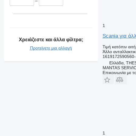
–
1
Scania για άλ
Χρειάζεστε και άλλα φίλτρα;
Τιμή κατόπιν αιτ
Προτείνετε μια αλλαγή
Άλλο ανταλλακτι
1619172590560-
Ελλάδα, THE
MANTAS SERVI
Επικοινωνία με 
1