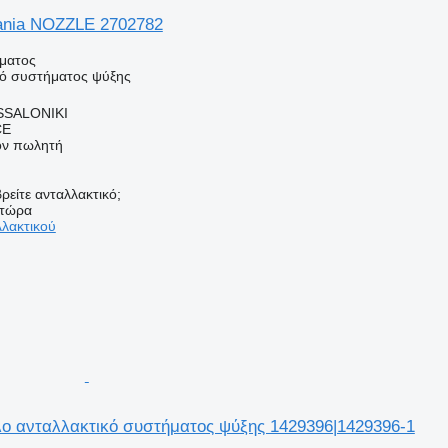
cania NOZZLE 2702782
ήματος
κό συστήματος ψύξης
SSALONIKI
CE
τον πωλητή
ρείτε ανταλλακτικό;
 τώρα
λλακτικού
λο ανταλλακτικό συστήματος ψύξης 1429396|1429396-1