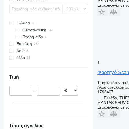
MANTAS SERVI
Tourismo
FL
Επικοινωνία με 
Travego
FM
FMX
Ελλάδα
N-series
Θεσσαλονίκη
VNL
Πτολεμαΐδα
Ευρώπη
Ασία
Ρουμανία
άλλα
Εσθονία
Τουρκία
1
Ολλανδία
Κίνα
Ουκρανία
Πολωνία
Φορτηγό Scan
Τιμή
Λιθουανία
Τιμή κατόπιν αιτ
Πορτογαλία
Άλλο ανταλλακτι
–
1798467
Λετονία
Ελλάδα, THE
Βέλγιο
MANTAS SERVI
εμφάνιση όλων
Επικοινωνία με 
Τύπος αγγελίας