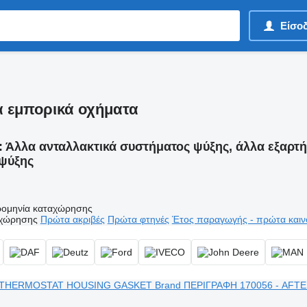
Είσο
α εμπορικά οχήματα
:
Άλλα ανταλλακτικά συστήματος ψύξης, άλλα εξαρτή
ψύξης
ομηνία καταχώρησης
αχώρησης
Πρώτα ακριβές
Πρώτα φτηνές
Έτος παραγωγής - πρώτα καιν