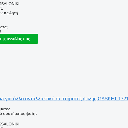
SSALONIKI
CE
τον πωλητή
ατα;
!
της αγγελίας σας
ia για άλλο ανταλλακτικό συστήματος ψύξης GASKET 172
ήματος
κό συστήματος ψύξης
SSALONIKI