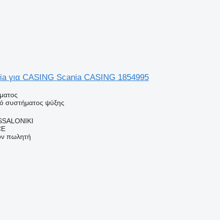
ia για CASING Scania CASING 1854995
ήματος
κό συστήματος ψύξης
SSALONIKI
CE
τον πωλητή