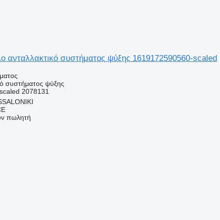
λο ανταλλακτικό συστήματος ψύξης 1619172590560-scaled
ήματος
κό συστήματος ψύξης
scaled 2078131
SSALONIKI
CE
τον πωλητή