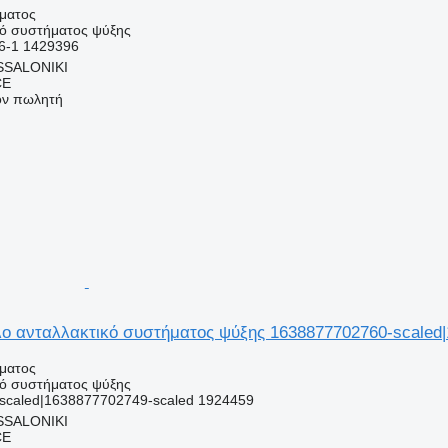
ήματος
κό συστήματος ψύξης
6-1 1429396
SSALONIKI
CE
τον πωλητή
λο ανταλλακτικό συστήματος ψύξης 1638877702760-scaled
ήματος
κό συστήματος ψύξης
scaled|1638877702749-scaled 1924459
SSALONIKI
CE