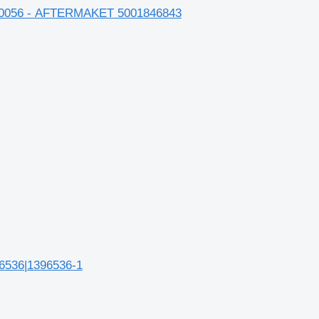
056 - AFTERMAKET 5001846843
6536|1396536-1