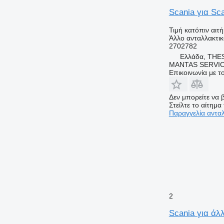
Scania για S
Τιμή κατόπιν αιτ
Άλλο ανταλλακτι
2702782
Ελλάδα, THE
MANTAS SERVI
Επικοινωνία με 
Δεν μπορείτε να β
Στείλτε το αίτημα
Παραγγελία αντα
2
Scania για άλ