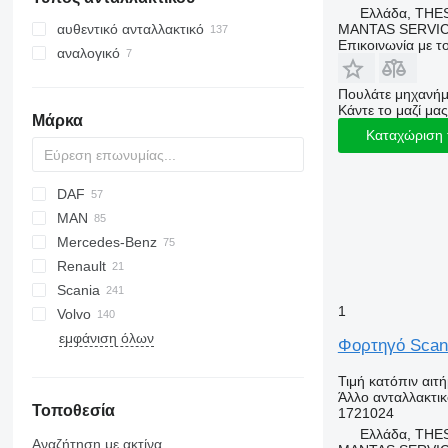
Ελλάδα, THE
ψυγεία
MANTAS SERVI
αυθεντικό ανταλλακτικό
Επικοινωνία με 
αναλογικό
Πουλάτε μηχανήμ
Κάντε το μαζί μας
Μάρκα
Καταχώριση 
DAF
A-series
X-Series
Silverado
MAN
AS
Transit
EuroStar
Crossway
Mercedes-Benz
CF
Eurotech
Daily
A-series
Renault
XF
Eurotrakker
Magelys
F90
A-Class
Scania
XG
Stralis
Proway
Lion's series
Actros
Magnum
1
Volvo
TGA
Antos
Midlum
G-series
Alpino
T-series
εμφάνιση όλων
TGL
Arocs
Premium
L-series
Urbino
8700
Φορτηγό Scan
TGM
Atego
P-series
8900
Τιμή κατόπιν αιτ
TGS
Axor
R-series
A-series
Άλλο ανταλλακτι
Τοποθεσία
TGX
MB
B-series
1721024
Ελλάδα, THE
Sprinter
FH
Αναζήτηση με ακτίνα